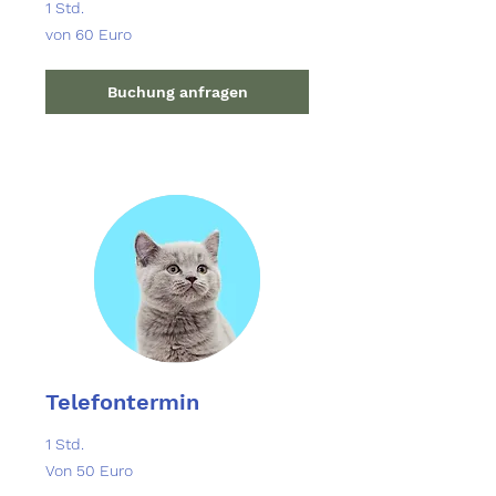
1 Std.
von
von 60 Euro
60
Euro
Buchung anfragen
Telefontermin
1 Std.
Von
Von 50 Euro
50
Euro